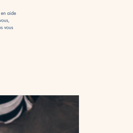
 en aide
vous,
us vous